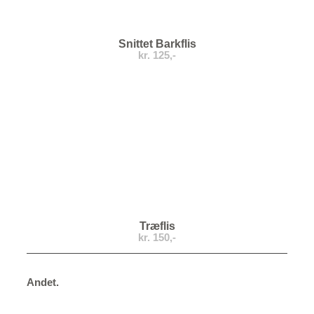
Snittet Barkflis
kr. 125,-
Træflis
kr. 150,-
Andet.