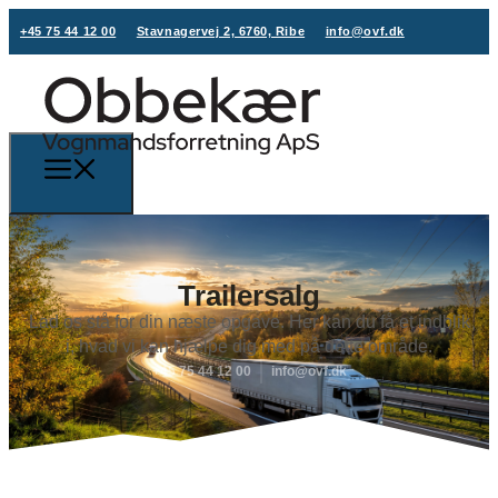
+45 75 44 12 00
Stavnagervej 2, 6760, Ribe
info@ovf.dk
Trailersalg
Lad os stå for din næste opgave. Her kan du få et indblik
i, hvad vi kan hjælpe dig med på dette område.
+45 75 44 12 00
info@ovf.dk