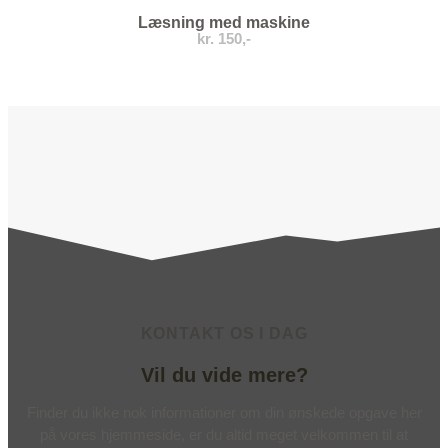
Læsning med maskine
kr. 150,-
KONTAKT OS I DAG
Vil du vide mere?
Finder du ikke nok informationer om din ønskede opgave her
på vores hjemmeside, er du altid meget velkommen til at