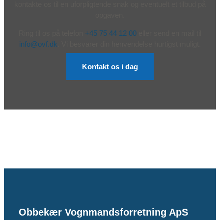
kontakte os til en uforpligtende snak og eventuelt et tilbud på
opgaven.
Ring til os på telefon
+45 75 44 12 00
eller send en mail til
info@ovf.dk
. Vi besvarer din henvendelse hurtigst muligt.
Kontakt os i dag
Obbekær Vognmandsforretning ApS