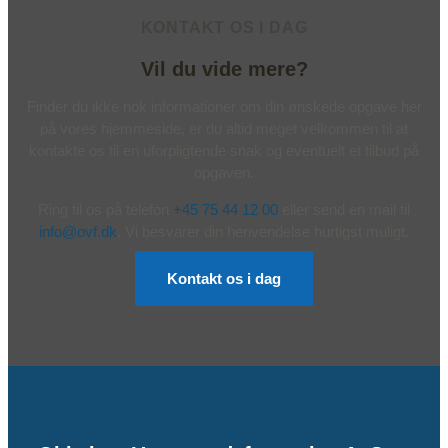
KONTAKT OS I DAG
Vil du vide mere?
Finder du ikke nok informationer om din ønskede opgave her
på vores hjemmeside, er du altid meget velkommen til at
kontakte os til en uforpligtende snak og eventuelt et tilbud på
opgaven.
Ring til os på telefon
+45 75 44 12 00
eller send en mail til
info@ovf.dk
. Vi besvarer din henvendelse hurtigst muligt.
Kontakt os i dag