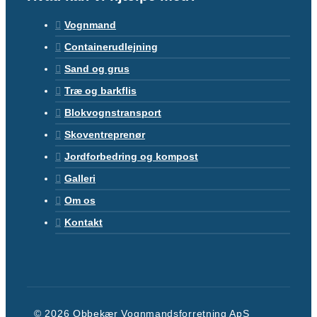
Vognmand
Containerudlejning
Sand og grus
Træ og barkflis
Blokvognstransport
Skoventreprenør
Jordforbedring og kompost
Galleri
Om os
Kontakt
© 2026 Obbekær Vognmandsforretning ApS