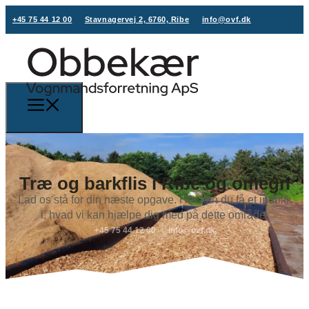
+45 75 44 12 00
Stavnagervej 2, 6760, Ribe
info@ovf.dk
Træ og barkflis i Ribe og omegn
Lad os stå for din næste opgave. Her kan du få et indblik
i, hvad vi kan hjælpe dig med på dette område.
+45 75 44 12 00
info@ovf.dk