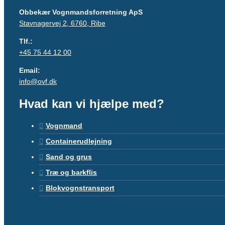
Obbekær Vognmandsforretning ApS
Stavnagervej 2, 6760, Ribe
Tlf.:
+45 75 44 12 00
Email:
info@ovf.dk
Hvad kan vi hjælpe med?
Vognmand
Containerudlejning
Sand og grus
Træ og barkflis
Blokvognstransport