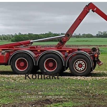
Kontakt
l eller kommentarer? Kontakt os i dag for at hør
om, hvad vi kan gøre for dig.
+45 75 44 12 00
info@ovf.dk