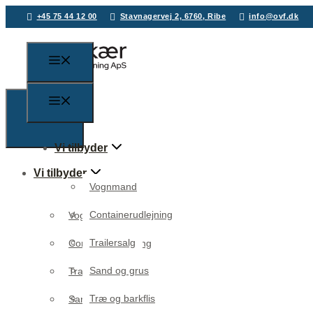
+45 75 44 12 00
Stavnagervej 2, 6760, Ribe
info@ovf.dk
Vi tilbyder
Vi tilbyder
Vognmand
Containerudlejning
Vognmand
Trailersalg
Containerudlejning
Sand og grus
Trailersalg
Træ og barkflis
Sand og grus