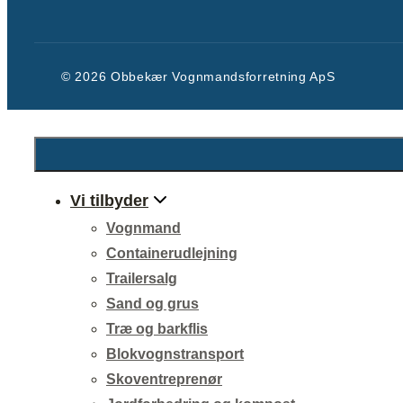
© 2026 Obbekær Vognmandsforretning ApS
Vi tilbyder
Vognmand
Containerudlejning
Trailersalg
Sand og grus
Træ og barkflis
Blokvognstransport
Skoventreprenør