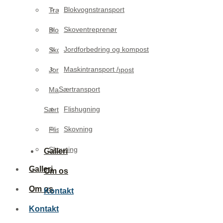
Blokvognstransport
Træ og barkflis
Skoventreprenør
Blokvognstransport
Jordforbedring og kompost
Skoventreprenør
Maskintransport /
Jordforbedring og kompost
Særtransport
Maskintransport /
Flishugning
Særtransport
Skovning
Flishugning
Skovning
Galleri
Galleri
Om os
Om os
Kontakt
Kontakt