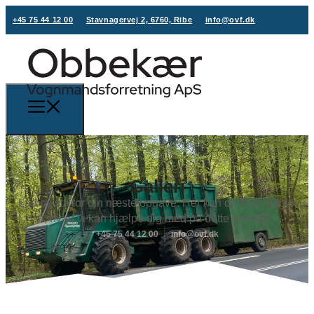
+45 75 44 12 00
Stavnagervej 2, 6760, Ribe
info@ovf.dk
Galleri
Lad os stå for din næste opgave. Her kan du få et indblik
i, hvad vi kan hjælpe dig med på dette område.
+45 75 44 12 00
info@ovf.dk