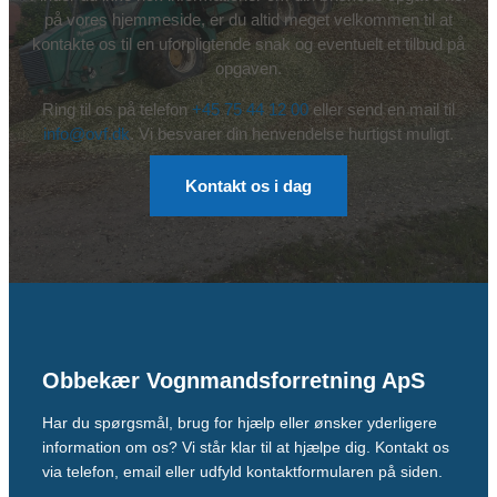
på vores hjemmeside, er du altid meget velkommen til at
kontakte os til en uforpligtende snak og eventuelt et tilbud på
opgaven.
Ring til os på telefon
+45 75 44 12 00
eller send en mail til
info@ovf.dk
. Vi besvarer din henvendelse hurtigst muligt.
Kontakt os i dag
Obbekær Vognmandsforretning ApS
Har du spørgsmål, brug for hjælp eller ønsker yderligere
information om os? Vi står klar til at hjælpe dig. Kontakt os
via telefon, email eller udfyld kontaktformularen på siden.