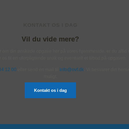
KONTAKT OS I DAG
Vil du vide mere?
er om din ønskede opgave her på vores hjemmeside, er du alti
te os til en uforpligtende snak og eventuelt et tilbud på opgaven.
44 12 00
eller send en mail til
info@ovf.dk
. Vi besvarer din henv
muligt.
Kontakt os i dag