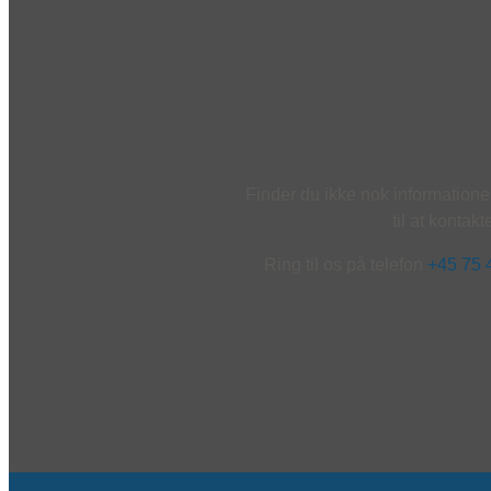
Finder du ikke nok information
til at kontak
Ring til os på telefon
+45 75 