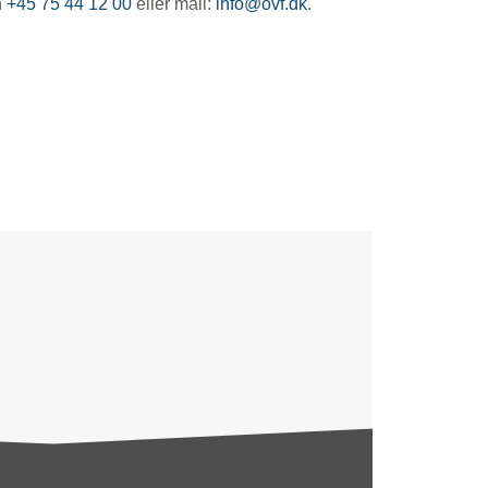
n
+45 75 44 12 00
eller mail:
info@ovf.dk
.