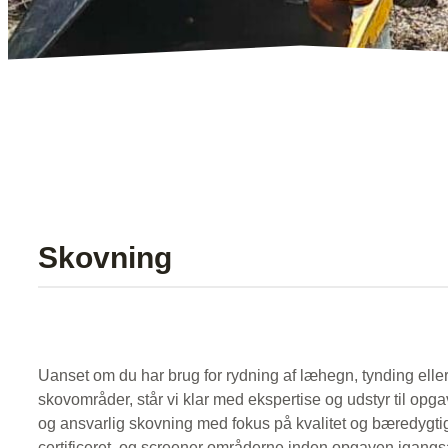
Skovning
Uanset om du har brug for rydning af læhegn, tynding eller
skovområder, står vi klar med ekspertise og udstyr til opga
og ansvarlig skovning med fokus på kvalitet og bæredygt
certificeret, og screener områderne inden opgaven igangsæ