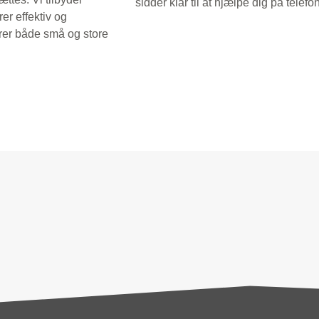
sidder klar til at hjælpe dig på telefo
er effektiv og
rer både små og store