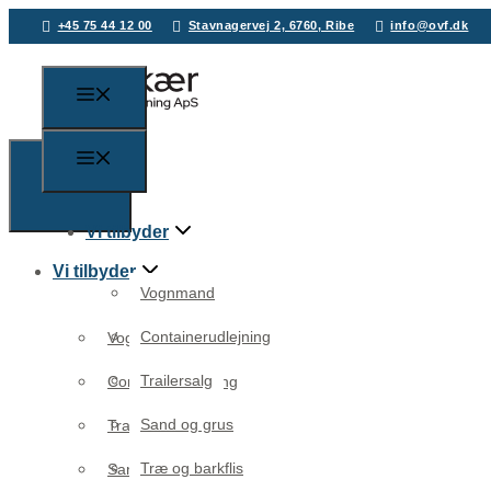
+45 75 44 12 00
Stavnagervej 2, 6760, Ribe
info@ovf.dk
Vi tilbyder
Vi tilbyder
Vognmand
Containerudlejning
Vognmand
Trailersalg
Containerudlejning
Sand og grus
Trailersalg
Træ og barkflis
Sand og grus