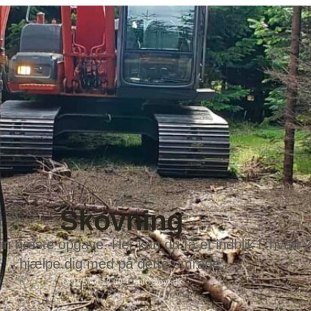
Skovning
din næste opgave. Her kan du få et indblik i, hvad v
hjælpe dig med på dette område.
+45 75 44 12 00
info@ovf.dk